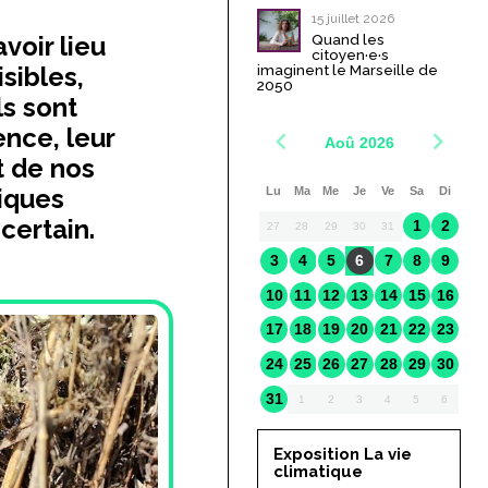
15 juillet 2026
Quand les
voir lieu
citoyen·e·s
imaginent le Marseille de
sibles,
2050
ls sont
ence, leur
Aoû 2026
t de nos
Lu
Ma
Me
Je
Ve
Sa
Di
tiques
ncertain.
1
2
27
28
29
30
31
3
4
5
6
7
8
9
10
11
12
13
14
15
16
17
18
19
20
21
22
23
24
25
26
27
28
29
30
31
1
2
3
4
5
6
Exposition La vie
climatique