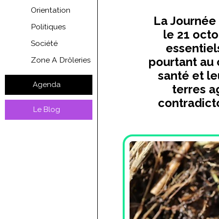
Orientation
La Journée m
Politiques
le 21 octo
Société
essentiel
pourtant au 
Zone A Drôleries
santé et l
Agenda
terres a
contradicto
Le Blog