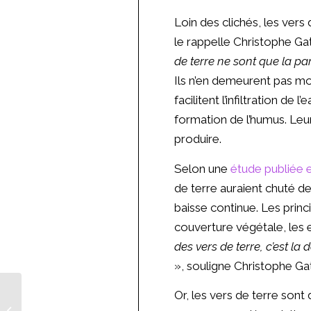
Loin des clichés, les vers
le rappelle Christophe Ga
de terre ne sont que la pa
Ils n’en demeurent pas moi
facilitent l’infiltration de
formation de l’humus. Leur
produire.
Selon une
étude publiée 
de terre auraient chuté d
baisse continue. Les princi
couverture végétale, les e
des vers de terre, c’est la
», souligne Christophe Ga
Or, les vers de terre sont
Trop chère, la bio ?