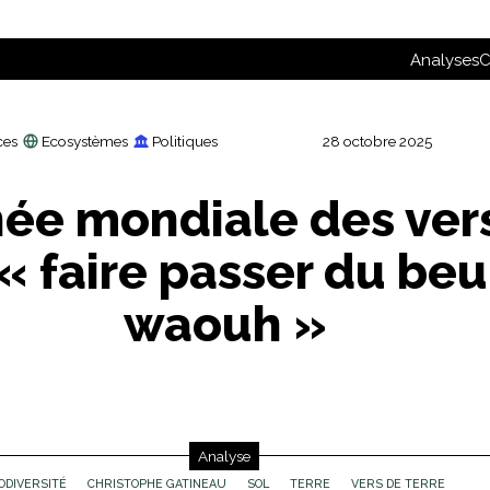
Analyses
C
ces
Ecosystèmes
Politiques
28 octobre 2025
ée mondiale des ver
: « faire passer du be
waouh »
Analyse
IODIVERSITÉ
CHRISTOPHE GATINEAU
SOL
TERRE
VERS DE TERRE