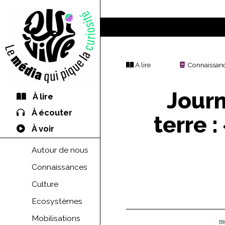
À lire
Connaissan
Journ
À lire
À écouter
terre 
À voir
Autour de nous
Connaissances
Culture
Ecosystèmes
Mobilisations
B