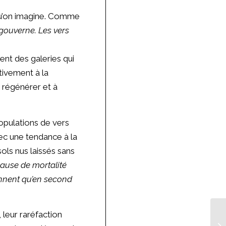
s qu’on imagine. Comme
 gouverne. Les vers
sent des galeries qui
activement à la
e régénérer et à
populations de vers
ec une tendance à la
sols nus laissés sans
ause de mortalité
iennent qu’en second
 leur raréfaction