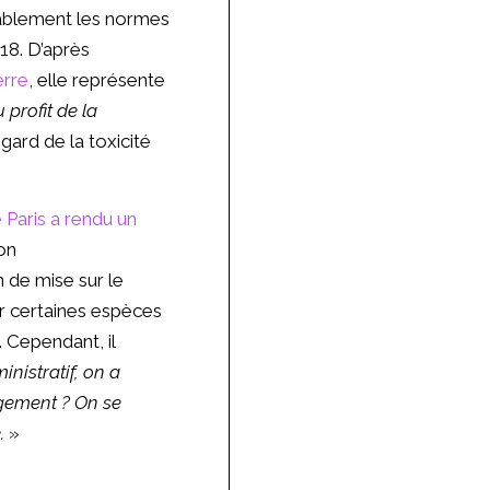
rablement les normes
018. D’après
erre
, elle représente
profit de la
gard de la toxicité
 Paris a rendu un
on
 de mise sur le
our certaines espèces
 Cependant, il
nistratif, on a
jugement ? On se
.
»