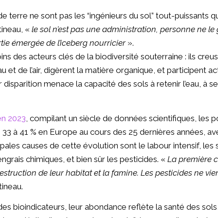
 de terre ne sont pas les “ingénieurs du sol” tout-puissant
tineau, «
le sol n’est pas une administration, personne ne le
rtie émergée de l’iceberg nourricier
».
ns des acteurs clés de la biodiversité souterraine : ils creu
 l’eau et de l’air, digèrent la matière organique, et participent 
 disparition menace la capacité des sols à retenir l’eau, à s
en 2023
, compilant un siècle de données scientifiques, les 
e 33 à 41 % en Europe au cours des 25 dernières années, av
pales causes de cette évolution sont le labour intensif, les 
ngrais chimiques, et bien sûr les pesticides. «
La première c
 destruction de leur habitat et la famine. Les pesticides ne v
tineau.
 des bioindicateurs, leur abondance reflète la santé des sols,