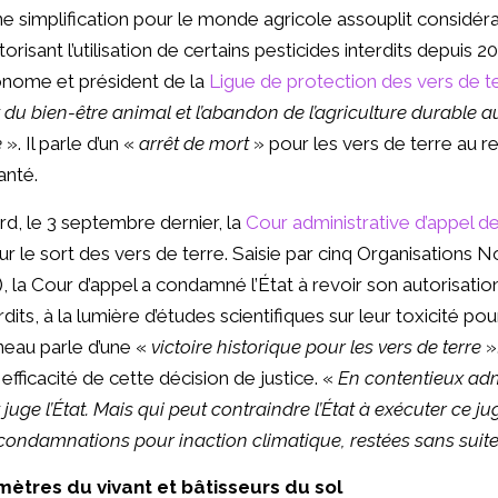
 simplification pour le monde agricole assouplit considé
isant l’utilisation de certains pesticides interdits depuis 2
onome et président de la
Ligue de protection des vers de t
du bien-être animal et l’abandon de l’agriculture durable au 
e
». Il parle d’un «
arrêt de mort
» pour les vers de terre au re
anté.
ard, le 3 septembre dernier, la
Cour administrative d’appel de
r le sort des vers de terre. Saisie par cinq Organisations N
a Cour d’appel a condamné l’État à revoir son autorisation
dits, à la lumière d’études scientifiques sur leur toxicité p
neau parle d’une «
victoire historique pour les vers de terre
».
e efficacité de cette décision de justice. «
En contentieux admi
 juge l’État. Mais qui peut contraindre l’État à exécuter ce 
 condamnations pour inaction climatique, restées sans suite
mètres du vivant et bâtisseurs du sol