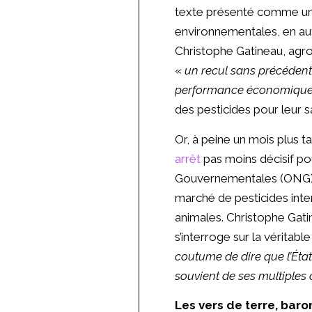
texte présenté comme une
environnementales, en autor
Christophe Gatineau, agr
«
un recul sans précédent 
performance économiqu
des pesticides pour leur s
Or, à peine un mois plus t
arrêt
pas moins décisif pou
Gouvernementales (ONG), l
marché de pesticides inter
animales. Christophe Gati
s’interroge sur la véritabl
coutume de dire que l’État
souvient de ses multiples
Les vers de terre, baro