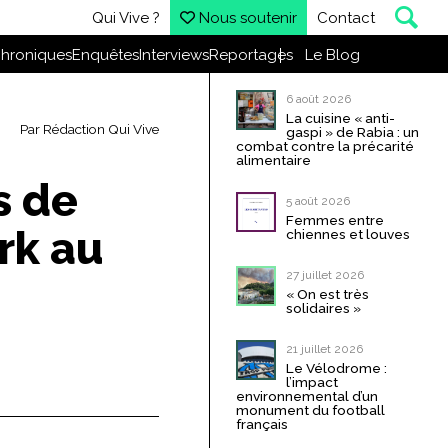
Qui Vive ?
Nous soutenir
Contact
hroniques
Enquêtes
Interviews
Reportages
Le Blog
6 août 2026
La cuisine « anti-
Par
Rédaction Qui Vive
gaspi » de Rabia : un
combat contre la précarité
alimentaire
s de
5 août 2026
Femmes entre
urk au
chiennes et louves
27 juillet 2026
« On est très
solidaires »
21 juillet 2026
Le Vélodrome :
l’impact
environnemental d’un
monument du football
français