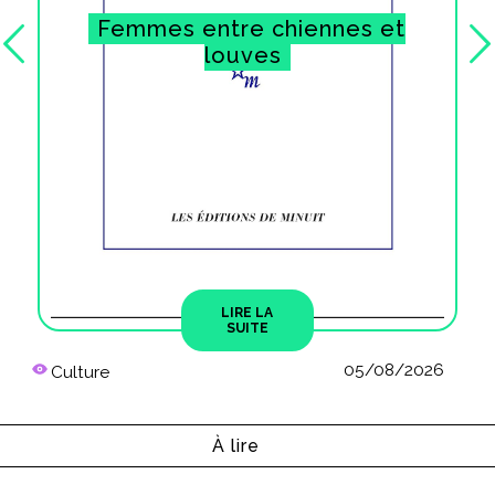
Femmes entre chiennes et
Suivant
louves
LIRE LA
SUITE
05/08/2026
Culture
À lire