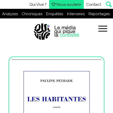
Qui Vive ?
Nous soutenir
Contact
Analyses
Chroniques
Enquêtes
Interviews
Reportages