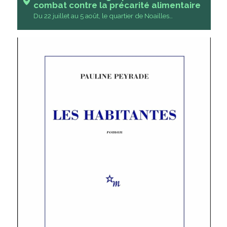
combat contre la précarité alimentaire
Du 22 juillet au 5 août, le quartier de Noailles…