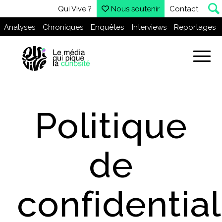
Qui Vive ?
Nous soutenir
Contact
Analyses
Chroniques
Enquêtes
Interviews
Reportages
Politique
de
confidential