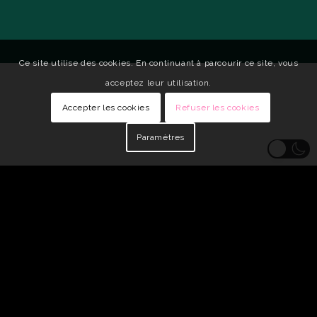
Ce site utilise des cookies. En continuant à parcourir ce site, vous
acceptez leur utilisation.
Accepter les cookies
Refuser les cookies
Paramètres
© Copyright - Qui Vive •
Identité visuelle : Carole Genin
•
Développeur
Web : tarabusk
Mentions légales
Politique de confidentialité