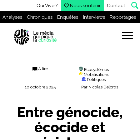
Qui Vive ?
Nous soutenir
Contact
Analyses
Chroniques
Enquêtes
Interviews
Reportages
À lire
Ecosystèmes
Mobilisations
Politiques
10 octobre 2025
Par
Nicolas Delcros
Entre génocide,
écocide et