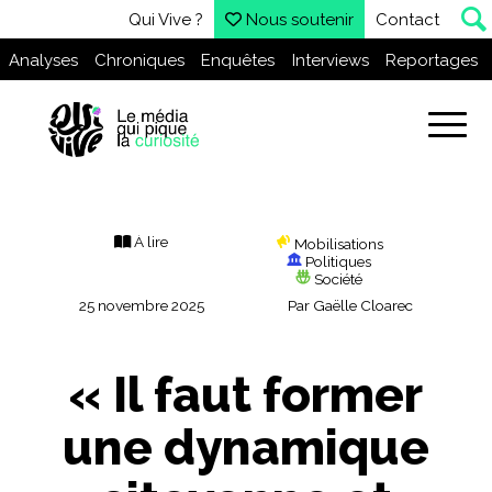
Qui Vive ?
Nous soutenir
Contact
Analyses
Chroniques
Enquêtes
Interviews
Reportages
À lire
Mobilisations
Politiques
Société
25 novembre 2025
Par
Gaëlle Cloarec
« Il faut former
une dynamique