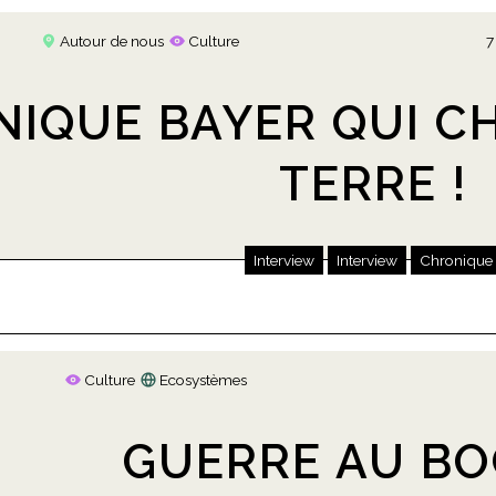
Autour de nous
Culture
7
NIQUE BAYER QUI C
TERRE !
Interview
Interview
Chronique
Culture
Ecosystèmes
GUERRE AU B