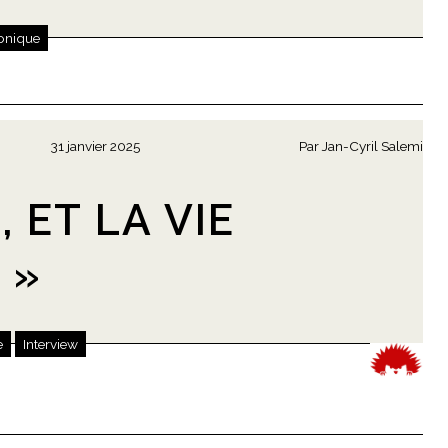
onique
31 janvier 2025
Par
Jan-Cyril Salemi
, ET LA VIE
 »
e
Interview