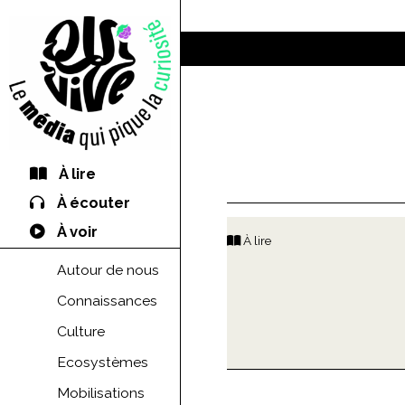
À lire
À écouter
À voir
À lire
Autour de nous
Connaissances
Culture
Ecosystèmes
Mobilisations