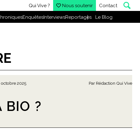
Qui Vive ?
Nous soutenir
Contact
hroniques
Enquêtes
Interviews
Reportages
Le Blog
RE
 octobre 2025
Par
Rédaction Qui Vive
 BIO ?