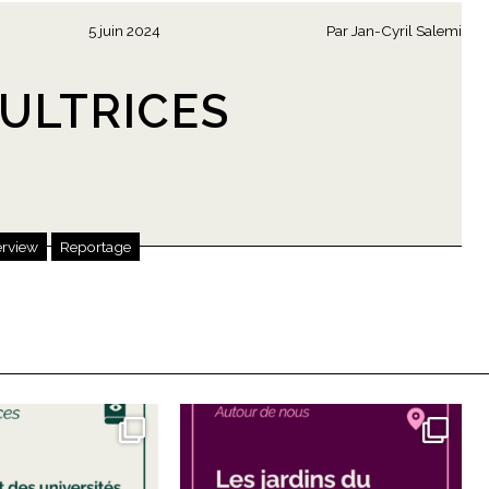
5 juin 2024
Par
Jan-Cyril Salemi
ULTRICES
S
erview
Reportage