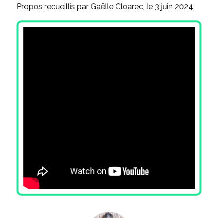
Propos recueillis par Gaëlle Cloarec, le 3 juin 2024