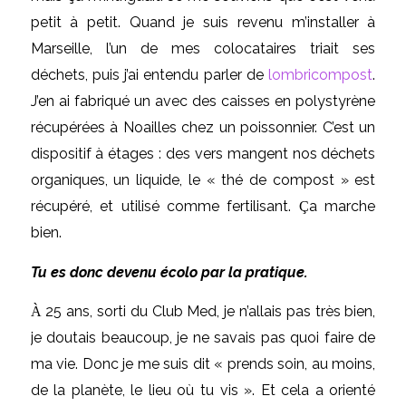
petit à petit. Quand je suis revenu m’installer à
Marseille, l’un de mes colocataires triait ses
déchets, puis j’ai entendu parler de
lombricompost
.
J’en ai fabriqué un avec des caisses en polystyrène
récupérées à Noailles chez un poissonnier. C’est un
dispositif à étages : des vers mangent nos déchets
organiques, un liquide, le « thé de compost » est
récupéré, et utilisé comme fertilisant.
a marche
Ç
bien.
Tu es donc devenu écolo par la pratique.
25 ans, sorti du Club Med, je n’allais pas très bien,
À
je doutais beaucoup, je ne savais pas quoi faire de
ma vie. Donc je me suis dit « prends soin, au moins,
de la planète, le lieu où tu vis ». Et cela a orienté