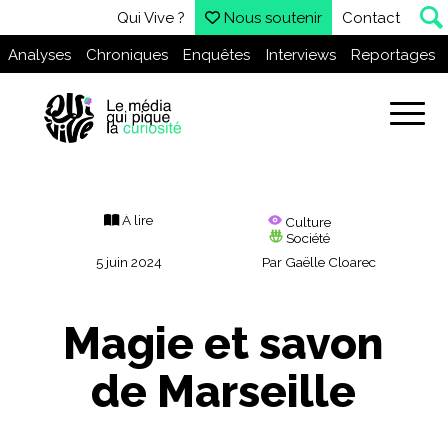
Qui Vive ?
Nous soutenir
Contact
Analyses
Chroniques
Enquêtes
Interviews
Reportages
À lire
Culture
Société
5 juin 2024
Par
Gaëlle Cloarec
Magie et savon
de Marseille