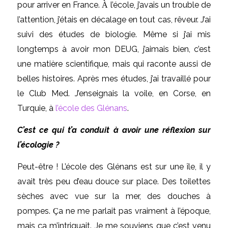
pour arriver en France.
l’école, j’avais un trouble de
À
l’attention, j’étais en décalage en tout cas, rêveur. J’ai
suivi des études de biologie. Même si j’ai mis
longtemps à avoir mon DEUG, j’aimais bien, c’est
une matière scientifique, mais qui raconte aussi de
belles histoires. Après mes études, j’ai travaillé pour
le Club Med. J’enseignais la voile, en Corse, en
Turquie, à
l’école des Glénans
.
C’est ce qui t’a conduit à avoir une réflexion sur
l’écologie ?
Peut-être ! L’école des Glénans est sur une île, il y
avait très peu d’eau douce sur place. Des toilettes
sèches avec vue sur la mer, des douches à
pompes.
a ne me parlait pas vraiment à l’époque,
Ç
mais ça m’intriguait. Je me souviens que c’est venu