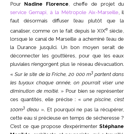
Pour
Nadine Florence
, cheffe de projet du
service Gemapi, à la Métropole Aix-Marseille
, il
faut désormais diffuser l’eau plutôt que la
e
canaliser, comme on le fait depuis le XIX
siècle,
lorsque le canal de Marseille a acheminé l’eau de
la Durance jusqu’ici. Un bon moyen serait de
déconnecter les gouttières, pour que les eaux
pluviales n’engorgent plus le réseau d’évacuation.
3
«
Sur le site de la Friche, 20 000 m
partent dans
les tuyaux chaque année, on pourrait viser une
diminution de moitié.
» Pour bien se représenter
ces quantités, elle précise : «
une piscine, c’est
3
100m
d’eau
». Et pourquoi ne pas la récupérer,
cette eau si précieuse en temps de sécheresse ?
C’est ce que propose d’expérimenter
Stéphane