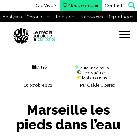
Qui Vive ?
Nous soutenir
Contact
Analyses
Chroniques
Enquêtes
Interviews
Reportages
À lire
Autour de nous
Ecosystèmes
Mobilisations
16 octobre 2024
Par
Gaëlle Cloarec
Marseille les
pieds dans l’eau