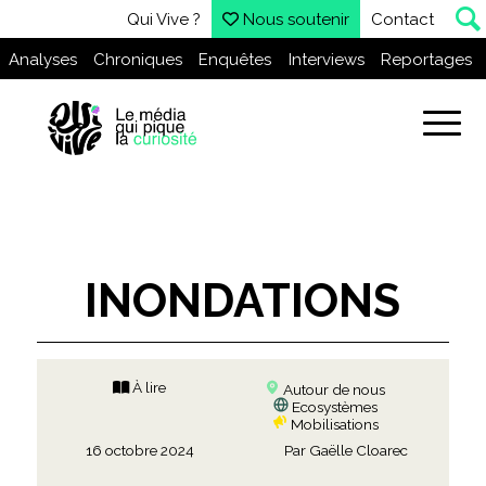
Qui Vive ?
Nous soutenir
Contact
Analyses
Chroniques
Enquêtes
Interviews
Reportages
INONDATIONS
À lire
Autour de nous
Ecosystèmes
Mobilisations
16 octobre 2024
Par
Gaëlle Cloarec