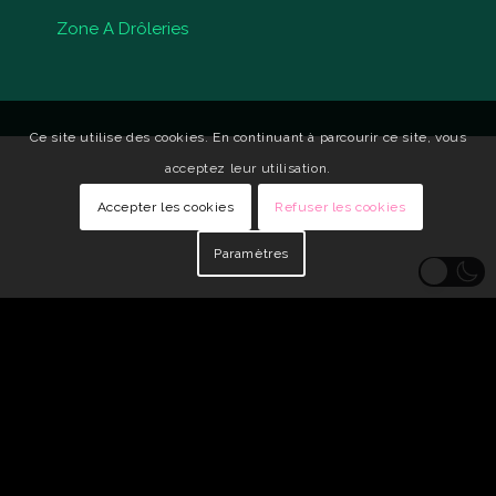
Zone A Drôleries
Ce site utilise des cookies. En continuant à parcourir ce site, vous
acceptez leur utilisation.
Accepter les cookies
Refuser les cookies
Paramètres
© Copyright - Qui Vive •
Identité visuelle : Carole Genin
•
Développeur
Web : tarabusk