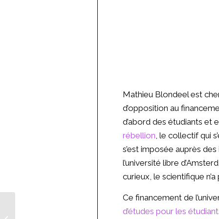
Mathieu Blondeel est cher
d’opposition au financeme
d’abord des étudiants et 
rébellion
, le collectif qui
s’est imposée auprès des i
l’université libre d’Amst
curieux, le scientifique n
Ce financement de l’univer
« Qui est-ce qui subit ?
d’études pour les étudia
C’est la planète