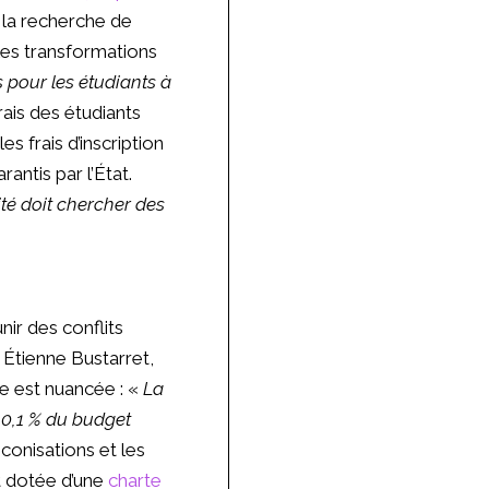
 la recherche de
les transformations
 pour les étudiants à
rais des étudiants
 frais d’inscription
antis par l’État.
ité doit chercher des
ir des conflits
r Étienne Bustarret,
 est nuancée : «
La
 0,1 % du budget
conisations et les
st dotée d’une
charte