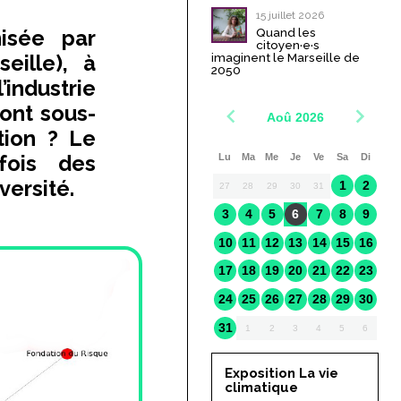
15 juillet 2026
Quand les
isée par
citoyen·e·s
imaginent le Marseille de
seille), à
2050
’industrie
sont sous-
Aoû 2026
tion ? Le
Lu
Ma
Me
Je
Ve
Sa
Di
fois des
versité.
1
2
27
28
29
30
31
3
4
5
6
7
8
9
10
11
12
13
14
15
16
17
18
19
20
21
22
23
24
25
26
27
28
29
30
31
1
2
3
4
5
6
Exposition La vie
climatique