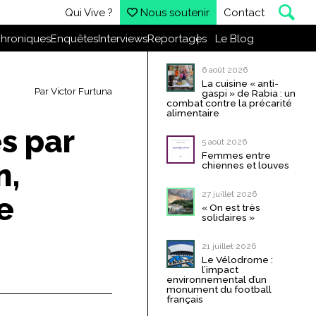
Qui Vive ?
Nous soutenir
Contact
hroniques
Enquêtes
Interviews
Reportages
Le Blog
6 août 2026
La cuisine « anti-
Par
Victor Furtuna
gaspi » de Rabia : un
combat contre la précarité
alimentaire
s par
5 août 2026
Femmes entre
n,
chiennes et louves
27 juillet 2026
e
« On est très
solidaires »
21 juillet 2026
Le Vélodrome :
l’impact
environnemental d’un
monument du football
français