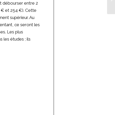
nt débourser entre 2
 € et 254 €). Cette
ment supérieur. Au
entant, ce seront les
es. Les plus
 les études ; ils