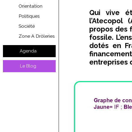
Orientation
Qui vive é
Politiques
l’Atecopol (
Société
propos des f
fossile. L’e
Zone A Drôleries
dotés en Fr
Agenda
financemen
entreprises q
Le Blog