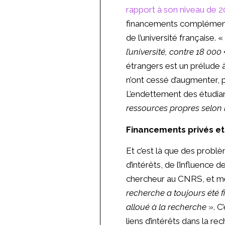
rapport à son niveau de 
financements complémentai
de l’université française. 
l’université, contre 18 00
étrangers est un prélude 
n’ont cessé d’augmenter, p
L’endettement des étudia
ressources propres selon l
Financements privés et
Et c’est là que des prob
d’intérêts, de l’influence
chercheur au CNRS, et m
recherche a toujours été f
alloué à la recherche
». C
liens d’intérêts dans la r