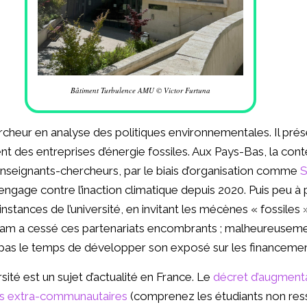
Bâtiment Turbulence AMU © Victor Furtuna
cheur en analyse des politiques environnementales. Il pré
nt des entreprises d’énergie fossiles. Aux Pays-Bas, la con
enseignants-chercheurs, par le biais d’organisation comme
S
 s’engage contre l’inaction climatique depuis 2020. Puis peu à 
nstances de l’université, en invitant les mécènes « fossiles 
erdam a cessé ces partenariats encombrants ; malheureuseme
’a pas le temps de développer son exposé sur les financement
sité est un sujet d’actualité en France. Le
décret d’augmenta
nts extra-communautaires
(comprenez les étudiants non ress