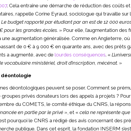
2007
. Cela entraîne une démarche de réduction des coûts et
res, rappelle Corine Eyraud, sociologue qui travaille sur 
«
Le budget rapporté par étudiant par an est de 12 000 euros
0 € pour les grandes écoles.
» Pour elle, l’augmentation des f
à une augmentation généralisée. Comme en Angleterre, où les
assant de 0 € à 9 000 € en quarante ans, avec des prêts gar
nts a augmenté, avec de
lourdes conséquences
. «
L’univers
e vocabulaire ministériel, droit d’inscription, mécénat.
»
 déontologie
lèmes déontologiques peuvent se poser. Comment se prémun
 de groupes privés donateurs lors des appels à projets ? Pou
embre du COMETS, le comité éthique du CNRS, la réponse
inancée en partie par le privé
», et «
cela ne représente que
’est pourquoi le CNRS a rédigé des avis concernant des pré
echerche publique. Dans cet esprit, la fondation INSERM s’e