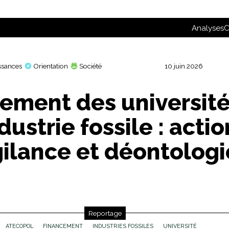
Analyses
C
ssances
Orientation
Société
10 juin 2026
ement des université
ndustrie fossile : actio
gilance et déontologi
Reportage
ATECOPOL
FINANCEMENT
INDUSTRIES FOSSILES
UNIVERSITÉ