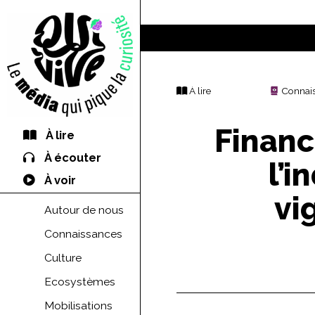
À lire
Connai
Financ
À lire
À écouter
l’i
À voir
vi
Autour de nous
Connaissances
Culture
Ecosystèmes
Mobilisations