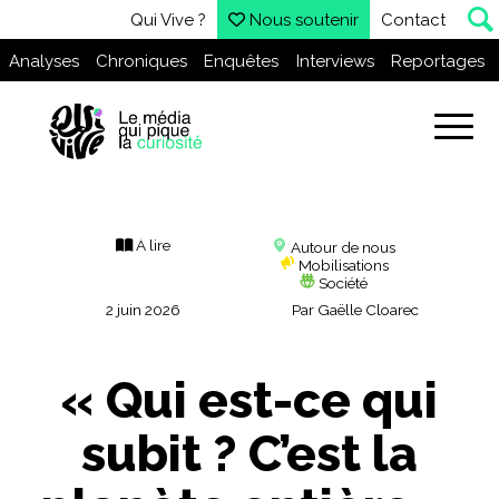
Qui Vive ?
Nous soutenir
Contact
Analyses
Chroniques
Enquêtes
Interviews
Reportages
À lire
Autour de nous
Mobilisations
Société
2 juin 2026
Par
Gaëlle Cloarec
« Qui est-ce qui
subit ? C’est la