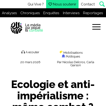
Qui Vive ?
Nous soutenir
Contact
Analyses
Chroniques
Enquêtes
Interviews
Reportages
À ecouter
Mobilisations
Politiques
20 mars 2026
Par
Nicolas Delcros
,
Carla
Garson
Ecologie et anti-
impérialisme :