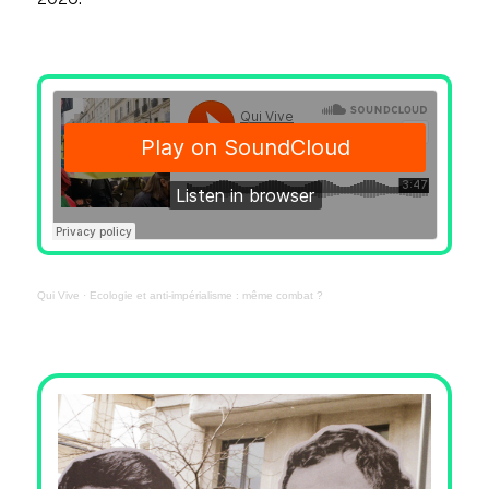
Qui Vive
·
Ecologie et anti-impérialisme : même combat ?