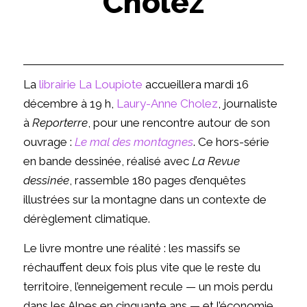
Cholez
La
librairie La Loupiote
accueillera mardi 16
décembre à 19 h
,
Laury-Anne Cholez
,
journaliste
à
Reporterre
, pour une rencontre autour de
son
ouvrage :
Le mal des montagnes
. Ce hors-série
en bande dessinée, réalisé avec
La Revue
dessinée
, rassemble 180 pages d’enquêtes
illustrées sur la montagne dans un contexte de
dérèglement climatique.
Le livre montre une réalité : les massifs se
réchauffent deux fois plus vite que le reste du
territoire, l’enneigement recule — un mois perdu
dans les Alpes en cinquante ans — et l’économie