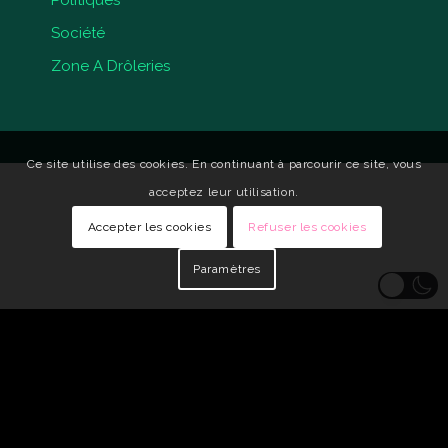
Société
Zone A Drôleries
Ce site utilise des cookies. En continuant à parcourir ce site, vous
acceptez leur utilisation.
Accepter les cookies
Refuser les cookies
Paramètres
© Copyright - Qui Vive •
Identité visuelle : Carole Genin
•
Développeur