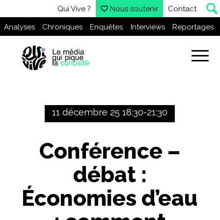
Qui Vive ?
Nous soutenir
Contact
Analyses
Chroniques
Enquêtes
Interviews
Reportages
11 décembre 25 18:30-21:30
Conférence –
débat :
Économies d’eau