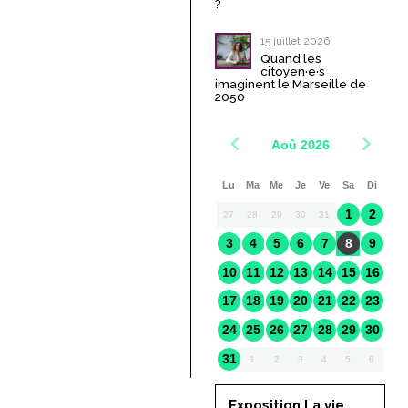
?
15 juillet 2026
Quand les
citoyen·e·s
imaginent le Marseille de
2050
Aoû 2026
Lu
Ma
Me
Je
Ve
Sa
Di
1
2
27
28
29
30
31
3
4
5
6
7
8
9
10
11
12
13
14
15
16
17
18
19
20
21
22
23
24
25
26
27
28
29
30
31
1
2
3
4
5
6
Exposition La vie