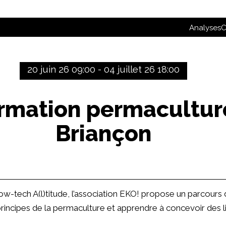
Analyses
C
20 juin 26 09:00 - 04 juillet 26 18:00
rmation permacultur
Briançon
ow-tech A(l)titude, l’association EKO! propose un parcours 
principes de la permaculture et apprendre à concevoir des l