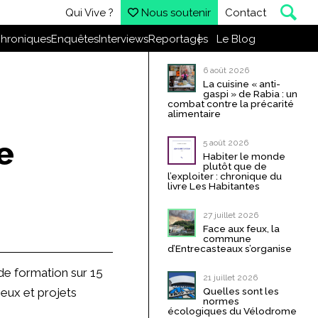
Qui Vive ?
Nous soutenir
Contact
hroniques
Enquêtes
Interviews
Reportages
Le Blog
6 août 2026
La cuisine « anti-
gaspi » de Rabia : un
combat contre la précarité
alimentaire
e
5 août 2026
Habiter le monde
plutôt que de
l’exploiter : chronique du
livre Les Habitantes
27 juillet 2026
Face aux feux, la
commune
d’Entrecasteaux s’organise
de formation sur 15
21 juillet 2026
Quelles sont les
ieux et projets
normes
écologiques du Vélodrome