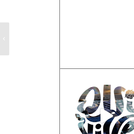
Observation du gypaète barbu