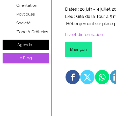
Orientation
Dates : 20 juin – 4 juillet 
Politiques
Lieu : Gîte de la Tour à 5
Société
Hébergement sur place p
Zone A Drôleries
Livret d’information
Agenda
Briançon
Le Blog