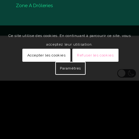
Zone A Drôleries
Ce site utilise des cookies. En continuant à parcourir ce site, vous
acceptez leur utilisation.
Accepter les cookies
Refuser les cookies
Paramètres
© Copyright - Qui Vive •
Identité visuelle : Carole Genin
•
Développeur
Web : tarabusk
Mentions légales
Politique de confidentialité