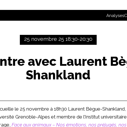
Analyses
C
25 novembre 25 18:30-20:30
ntre avec Laurent B
Shankland
cueille le
25 novembre à 18h30
Laurent Bègue-Shankland, 
versité Grenoble-Alpes et membre de l’Institut universitaire 
rage,
Face aux animaux – Nos émotions, nos préjugés, no