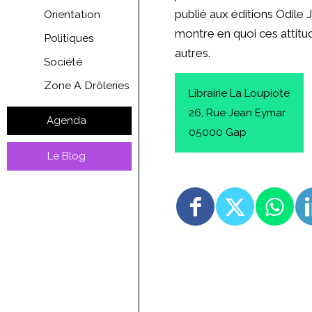
publié aux éditions Odile 
Orientation
montre en quoi ces attitud
Politiques
autres.
Société
Zone A Drôleries
Librairie La Loupiote
26, Rue Jean Eymar
Agenda
05000 Gap
Le Blog