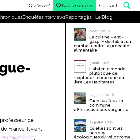
Qui Vive ?
Nous soutenir
Contact
hroniques
Enquêtes
Interviews
Reportages
Le Blog
6 août 2026
La cuisine « anti-
gaspi » de Rabia : un
combat contre la précarité
alimentaire
ègue-
5 août 2026
Habiter le monde
plutôt que de
l’exploiter : chronique du
livre Les Habitantes
27 juillet 2026
Face aux feux, la
commune
d’Entrecasteaux s’organise
professeur de
21 juillet 2026
Quelles sont les
de France. Il vient
normes
écologiques du Vélodrome
s ambivalences
,