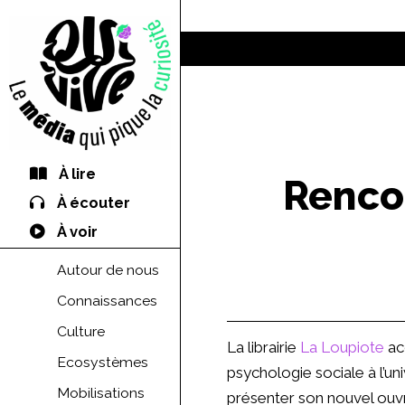
À lire
Renco
À écouter
À voir
Autour de nous
Connaissances
Culture
La librairie
La Loupiote
ac
Ecosystèmes
psychologie sociale à l’uni
Mobilisations
présenter son nouvel ouv