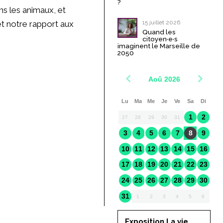
?
ns les animaux, et
15 juillet 2026
et notre rapport aux
Quand les
citoyen·e·s
imaginent le Marseille de
2050
Aoû 2026
Lu
Ma
Me
Je
Ve
Sa
Di
1
2
27
28
29
30
31
3
4
5
6
7
8
9
10
11
12
13
14
15
16
17
18
19
20
21
22
23
24
25
26
27
28
29
30
31
1
2
3
4
5
6
Exposition La vie