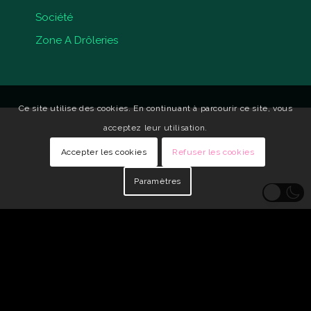
Société
Zone A Drôleries
Ce site utilise des cookies. En continuant à parcourir ce site, vous
acceptez leur utilisation.
Accepter les cookies
Refuser les cookies
Paramètres
© Copyright - Qui Vive •
Identité visuelle : Carole Genin
•
Développeur
Web : tarabusk