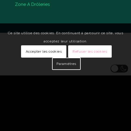
Zone A Drôleries
Ce site utilise des cookies. En continuant à parcourir ce site, vous
acceptez leur utilisation.
Accepter les cookies
Refuser les cookies
Paramètres
© Copyright - Qui Vive •
Identité visuelle : Carole Genin
•
Développeur
Web : tarabusk
Mentions légales
Politique de confidentialité