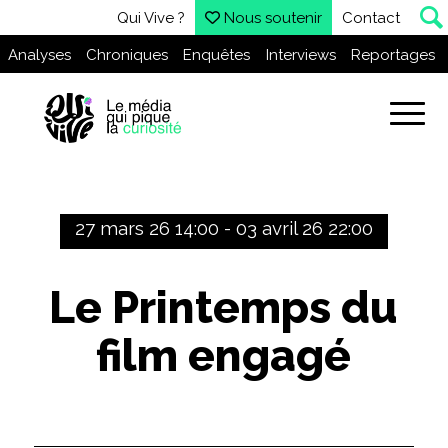
Qui Vive ?
Nous soutenir
Contact
Analyses
Chroniques
Enquêtes
Interviews
Reportages
27 mars 26 14:00 - 03 avril 26 22:00
Le Printemps du
film engagé