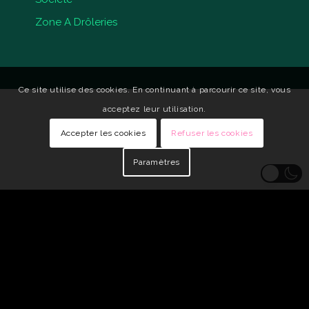
Zone A Drôleries
Ce site utilise des cookies. En continuant à parcourir ce site, vous
acceptez leur utilisation.
Accepter les cookies
Refuser les cookies
Paramètres
© Copyright - Qui Vive •
Identité visuelle : Carole Genin
•
Développeur
Web : tarabusk