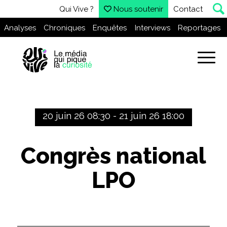
Qui Vive ?
Nous soutenir
Contact
Analyses
Chroniques
Enquêtes
Interviews
Reportages
20 juin 26 08:30 - 21 juin 26 18:00
Congrès national
LPO