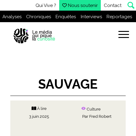
Qui Vive ?
Nous soutenir
Contact
Analyses
Chroniques
Enquêtes
Interviews
Reportages
SAUVAGE
À lire
Culture
3 juin 2025
Par
Fred Robert