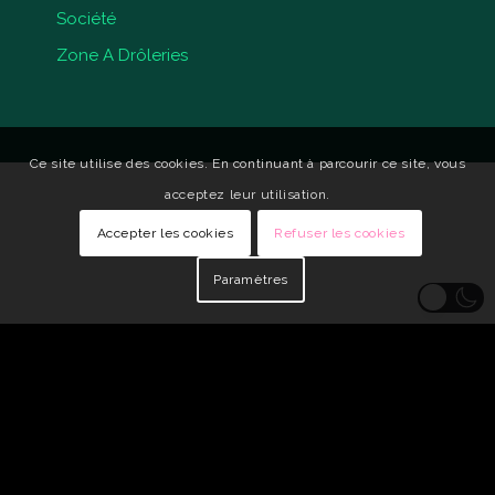
Société
Zone A Drôleries
Ce site utilise des cookies. En continuant à parcourir ce site, vous
acceptez leur utilisation.
Accepter les cookies
Refuser les cookies
Paramètres
© Copyright - Qui Vive •
Identité visuelle : Carole Genin
•
Développeur
Web : tarabusk