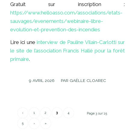
Gratuit sur inscription :
https://www.helloasso.com/associations/etats-
sauvages/evenements/webinaire-libre-
evolution-et-prevention-des-incendies
Lire ici une
interview de Pauline Vilain-Carlotti sur
le site de l’association Francis Hallé pour la forêt
primaire
.
/
9 AVRIL 2026
PAR
GAËLLE CLOAREC
‹
1
2
3
4
Page 3 sur 15
5
›
»