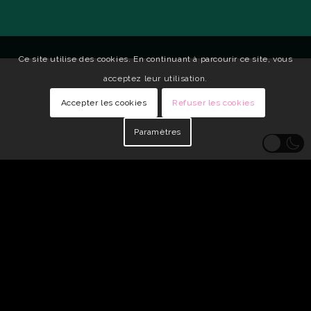
Ce site utilise des cookies. En continuant à parcourir ce site, vous
acceptez leur utilisation.
Accepter les cookies
Refuser les cookies
Paramètres
© Copyright - Qui Vive •
Identité visuelle : Carole Genin
•
Développeur
Web : tarabusk
Mentions légales
Politique de confidentialité