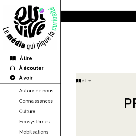
À lire
À écouter
À voir
À lire
Autour de nous
P
Connaissances
Culture
Ecosystèmes
Mobilisations