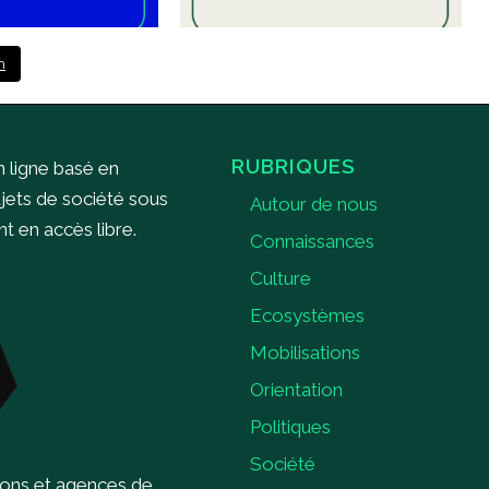
m
RUBRIQUES
n ligne basé en
ujets de société sous
Autour de nous
 en accès libre.
Connaissances
Culture
Ecosystèmes
Mobilisations
Orientation
Politiques
Société
ions et agences de