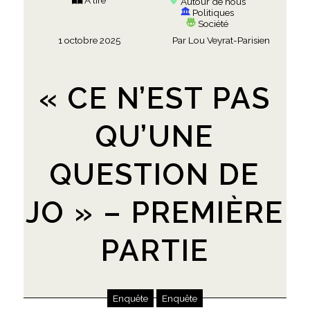
À lire
Autour de nous
Politiques
Société
1 octobre 2025
Par
Lou Veyrat-Parisien
« CE N’EST PAS
QU’UNE
QUESTION DE
JO » – PREMIÈRE
PARTIE
Enquête
Enquête