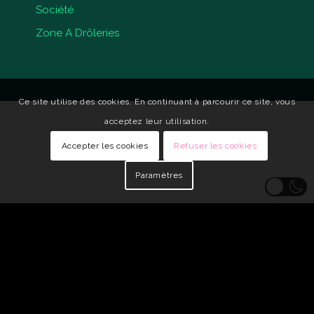
Société
Zone A Drôleries
Ce site utilise des cookies. En continuant à parcourir ce site, vous
acceptez leur utilisation.
Accepter les cookies
Refuser les cookies
Paramètres
© Copyright - Qui Vive •
Identité visuelle : Carole Genin
•
Développeur
Web : tarabusk