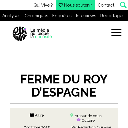
Qui Vive ?
Nous soutenir
Contact
Analyses
Chroniques
Enquêtes
Interviews
Reportages
FERME DU ROY
D’ESPAGNE
À lire
Autour de nous
Culture
7 octobre 2025
Par
Rédaction Qui Vive