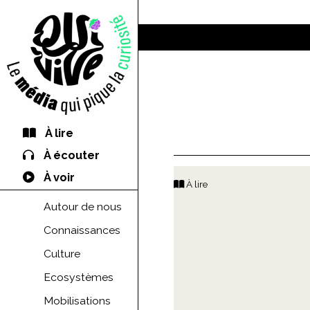
À lire
À écouter
À voir
À lire
Autour de nous
Connaissances
Culture
Ecosystèmes
Mobilisations