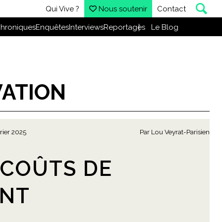
Qui Vive ?
Nous soutenir
Contact
hroniques
Enquêtes
Interviews
Reportages
Le Blog
VATION
rier 2025
Par
Lou Veyrat-Parisien
S COÛTS DE
ENT