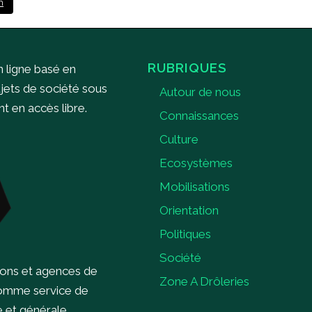
m
RUBRIQUES
n ligne basé en
ujets de société sous
Autour de nous
 en accès libre.
Connaissances
Culture
Ecosystèmes
Mobilisations
Orientation
Politiques
Société
ions et agences de
Zone A Drôleries
comme service de
e et générale