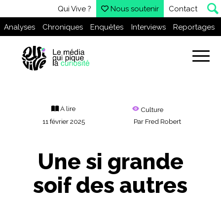
Qui Vive ?
Nous soutenir
Contact
Analyses
Chroniques
Enquêtes
Interviews
Reportages
À lire
Culture
11 février 2025
Par
Fred Robert
Une si grande
soif des autres