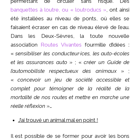
permettant de circuler sans risque. Des
banquettes à loutre, ou
« loutroducs »
, ont ainsi
été installées au niveau de ponts, où elles se
faisaient écraser en cas de niveau élevé de l’eau.
Dans les Deux-Sèvres, la toute nouvelle
association
Routes Vivantes
fourmille d’idées :
«
sensibiliser les conducteur·ices, les auto-écoles
et les assurances auto
» ; «
créer un Guide de
l’automobiliste respectueux des animaux
» ;
«
concevoir un jeu de société accessible et
complet pour témoigner de la réalité de la
mortalité de nos routes et mettre en marche une
réelle réflexion
»…
J’ai trouvé un animal mal en point !
Il est possible de se former pour avoir les bons