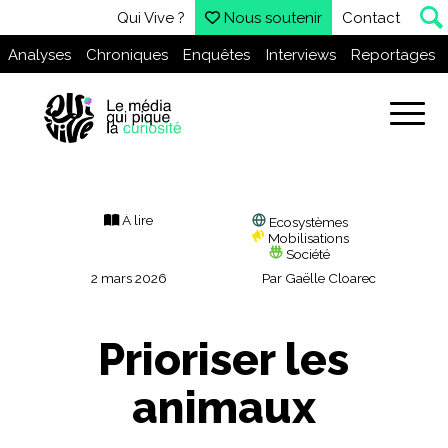
Qui Vive ?
Nous soutenir
Contact
Analyses
Chroniques
Enquêtes
Interviews
Reportages
À lire
Ecosystèmes
Mobilisations
Société
2 mars 2026
Par
Gaëlle Cloarec
Prioriser les
animaux