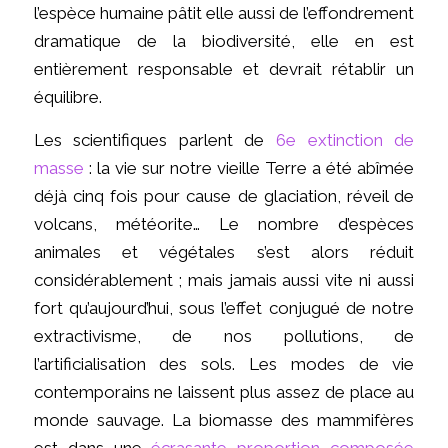
l’espèce humaine pâtit elle aussi de l’effondrement
dramatique de la biodiversité, elle en est
entièrement responsable et devrait rétablir un
équilibre.
Les scientifiques parlent de
6
e
extinction de
masse
: la vie sur notre vieille Terre a été abîmée
déjà cinq fois pour cause de glaciation, réveil de
volcans, météorite… Le nombre d’espèces
animales et végétales s’est alors réduit
considérablement ; mais jamais aussi vite ni aussi
fort qu’aujourd’hui, sous l’effet conjugué de notre
extractivisme, de nos pollutions, de
l’artificialisation des sols. Les modes de vie
contemporains ne laissent plus assez de place au
monde sauvage. La biomasse des mammifères
est dans une
écrasante proportion composée