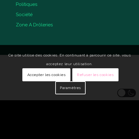
Politiques
Société
Zone A Drôleries
Ce site utilise des cookies. En continuant à parcourir ce site, vous
acceptez leur utilisation.
Accepter les cookies
Refuser les cookies
Paramètres
© Copyright - Qui Vive •
Identité visuelle : Carole Genin
•
Développeur