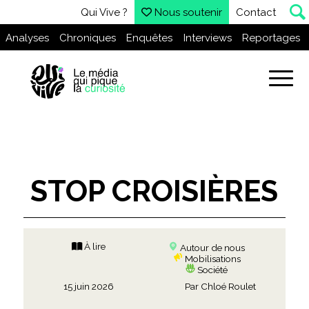
Qui Vive ?
Nous soutenir
Contact
Analyses
Chroniques
Enquêtes
Interviews
Reportages
STOP CROISIÈRES
À lire
Autour de nous
Mobilisations
Société
15 juin 2026
Par
Chloé Roulet