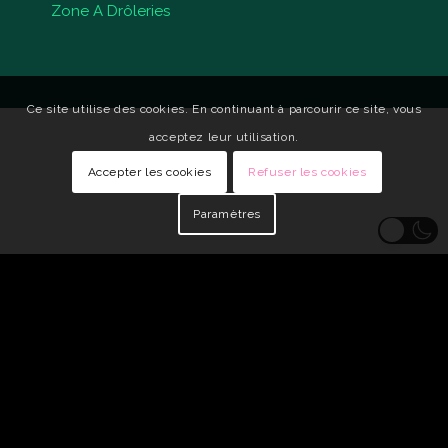
Zone A Drôleries
Ce site utilise des cookies. En continuant à parcourir ce site, vous
acceptez leur utilisation.
Accepter les cookies
Refuser les cookies
Paramètres
© Copyright - Qui Vive •
Identité visuelle : Carole Genin
•
Développeur
Web : tarabusk
Mentions légales
Politique de confidentialité