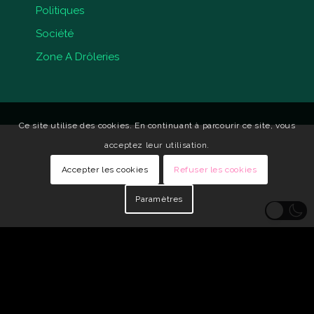
Politiques
Société
Zone A Drôleries
Ce site utilise des cookies. En continuant à parcourir ce site, vous
acceptez leur utilisation.
Accepter les cookies
Refuser les cookies
Paramètres
© Copyright - Qui Vive •
Identité visuelle : Carole Genin
•
Développeur