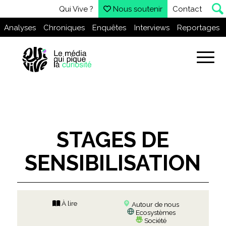
Qui Vive ?
Nous soutenir
Contact
Analyses
Chroniques
Enquêtes
Interviews
Reportages
STAGES DE
SENSIBILISATION
À lire
Autour de nous
Ecosystèmes
Société