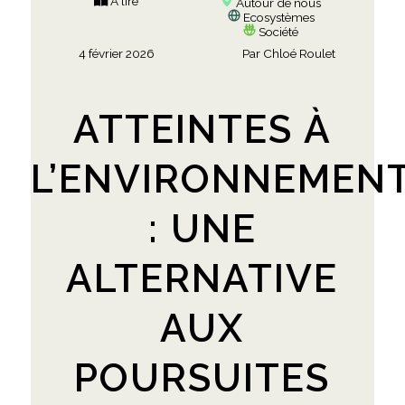
À lire
Autour de nous
Ecosystèmes
Société
4 février 2026
Par
Chloé Roulet
ATTEINTES À
L’ENVIRONNEMEN
: UNE
ALTERNATIVE
AUX
POURSUITES