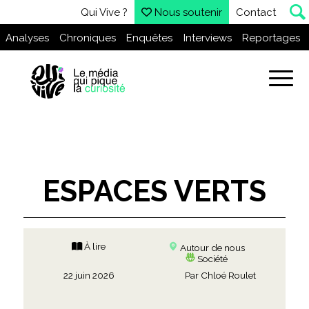
Qui Vive ?
Nous soutenir
Contact
Analyses
Chroniques
Enquêtes
Interviews
Reportages
ESPACES VERTS
À lire
Autour de nous
Société
22 juin 2026
Par
Chloé Roulet