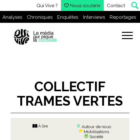
Qui Vive ?
Nous soutenir
Contact
Analyses
Chroniques
Enquêtes
Interviews
Reportages
COLLECTIF
TRAMES VERTES
À lire
Autour de nous
Mobilisations
Société