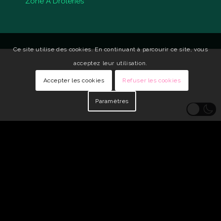
Zone A Drôleries
Ce site utilise des cookies. En continuant à parcourir ce site, vous
acceptez leur utilisation.
Accepter les cookies
Refuser les cookies
Paramètres
© Copyright - Qui Vive •
Identité visuelle : Carole Genin
•
Développeur
Web : tarabusk
Mentions légales
Politique de confidentialité