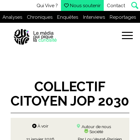
Qui Vive ?
Nous soutenir
Contact
Analyses
Chroniques
Enquêtes
Interviews
Reportages
COLLECTIF
CITOYEN JOP 2030
À voir
Autour de nous
Société
11 janvier 2026
Par
Lou Veyrat-Parisien