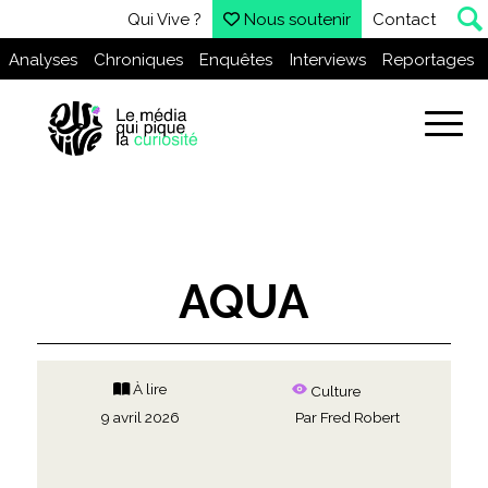
Qui Vive ?
Nous soutenir
Contact
Analyses
Chroniques
Enquêtes
Interviews
Reportages
AQUA
À lire
Culture
9 avril 2026
Par
Fred Robert