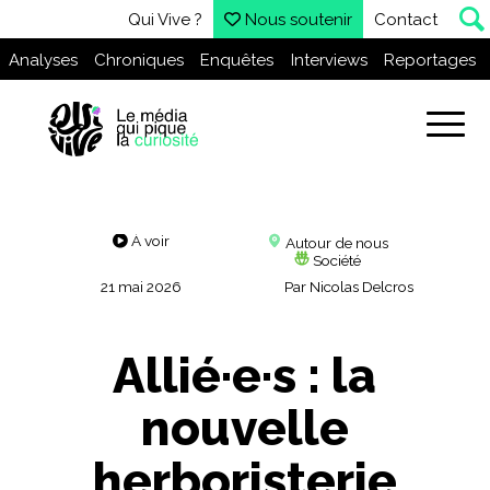
Qui Vive ?
Nous soutenir
Contact
Analyses
Chroniques
Enquêtes
Interviews
Reportages
À voir
Autour de nous
Société
21 mai 2026
Par
Nicolas Delcros
Allié·e·s : la
nouvelle
herboristerie