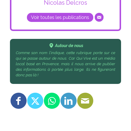
Nicolas Delcros
Voir toutes les publications
Autour de nous
Comme son nom l’indique, cette rubrique porte sur ce
qui se passe autour de nous. Car Qui Vive est un média
local basé en Provence, mais il nous arrive de publier
des informations à portée plus large. Ils ne figureront
donc pas là !