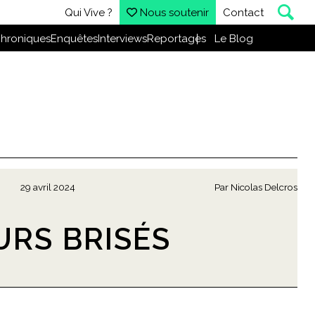
Qui Vive ?
Nous soutenir
Contact
hroniques
Enquêtes
Interviews
Reportages
Le Blog
29 avril 2024
Par
Nicolas Delcros
URS BRISÉS