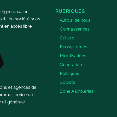
RUBRIQUES
n ligne basé en
ujets de société sous
Autour de nous
 en accès libre.
Connaissances
Culture
Ecosystèmes
Mobilisations
Orientation
Politiques
Société
ions et agences de
Zone A Drôleries
comme service de
e et générale