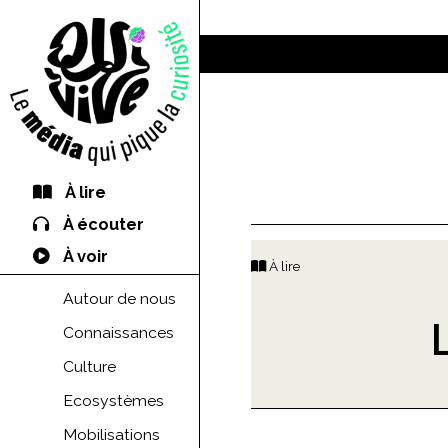
À lire
À écouter
À voir
À lire
Autour de nous
Connaissances
Culture
Ecosystèmes
Mobilisations