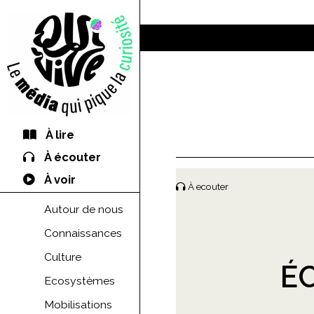
À lire
À écouter
À voir
À ecouter
Autour de nous
Connaissances
Culture
É
Ecosystèmes
Mobilisations