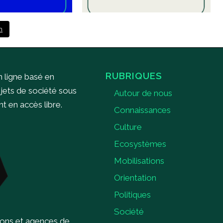
m
RUBRIQUES
n ligne basé en
ujets de société sous
Autour de nous
 en accès libre.
Connaissances
Culture
Ecosystèmes
Mobilisations
Orientation
Politiques
Société
ions et agences de