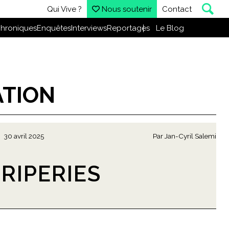
Qui Vive ?
Nous soutenir
Contact
hroniques
Enquêtes
Interviews
Reportages
Le Blog
TION
30 avril 2025
Par
Jan-Cyril Salemi
FRIPERIES