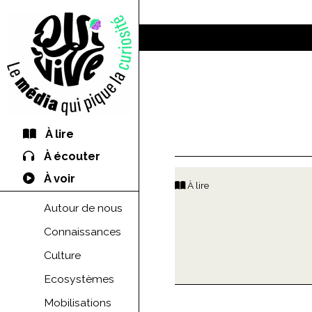
À lire
À écouter
À voir
À lire
Autour de nous
Connaissances
Culture
Ecosystèmes
Mobilisations