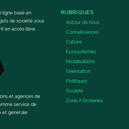
RUBRIQUES
n ligne basé en
ujets de société sous
Autour de nous
 en accès libre.
Connaissances
Culture
Ecosystèmes
Mobilisations
Orientation
Politiques
Société
ions et agences de
Zone A Drôleries
comme service de
e et générale