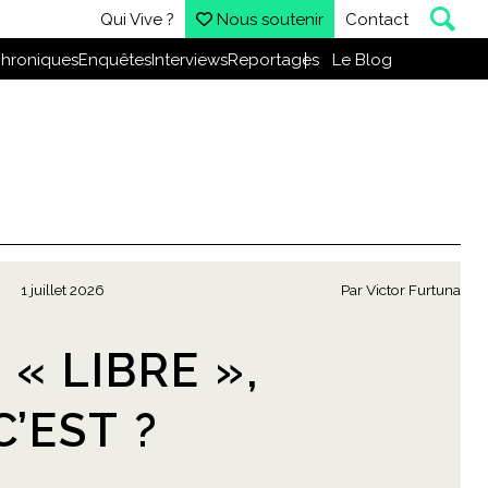
Qui Vive ?
Nous soutenir
Contact
hroniques
Enquêtes
Interviews
Reportages
Le Blog
1 juillet 2026
Par
Victor Furtuna
« LIBRE »,
’EST ?