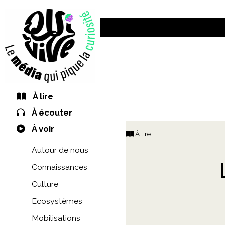
À lire
À écouter
À voir
À lire
Autour de nous
Connaissances
Culture
Ecosystèmes
Mobilisations