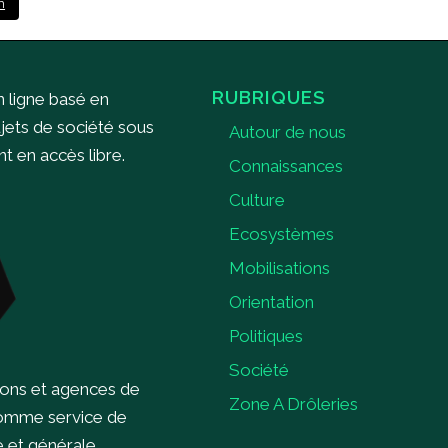
m
RUBRIQUES
n ligne basé en
ujets de société sous
Autour de nous
 en accès libre.
Connaissances
Culture
Ecosystèmes
Mobilisations
Orientation
Politiques
Société
ions et agences de
Zone A Drôleries
comme service de
e et générale