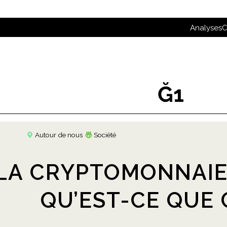
Analyses
C
Ğ1
Autour de nous
Société
LA CRYPTOMONNAIE 
QU’EST-CE QUE C