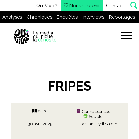
Qui Vive ?
Nous soutenir
Contact
Analyses
Chroniques
Enquêtes
Interviews
Reportages
FRIPES
À lire
Connaissances
Société
30 avril 2025
Par
Jan-Cyril Salemi