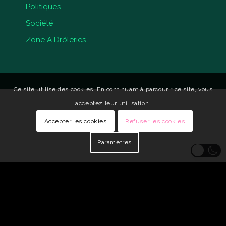
Politiques
Société
Zone A Drôleries
Ce site utilise des cookies. En continuant à parcourir ce site, vous
acceptez leur utilisation.
Accepter les cookies
Refuser les cookies
Paramètres
© Copyright - Qui Vive •
Identité visuelle : Carole Genin
•
Développeur