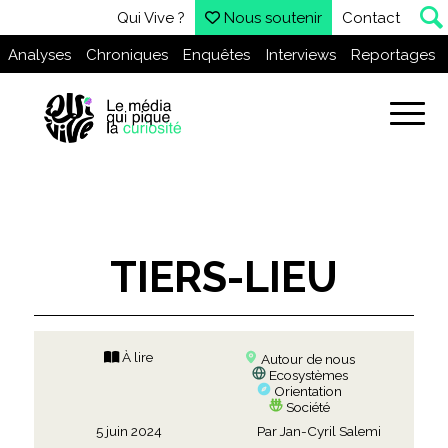
Qui Vive ?
Nous soutenir
Contact
Analyses
Chroniques
Enquêtes
Interviews
Reportages
TIERS-LIEU
À lire
Autour de nous
Ecosystèmes
Orientation
Société
5 juin 2024
Par
Jan-Cyril Salemi