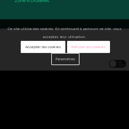
Zone A Drôleries
Ce site utilise des cookies. En continuant à parcourir ce site, vous
acceptez leur utilisation.
Accepter les cookies
Refuser les cookies
Paramètres
© Copyright - Qui Vive •
Identité visuelle : Carole Genin
•
Développeur
Web : tarabusk
Mentions légales
Politique de confidentialité